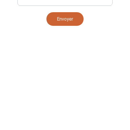
Envoyer
Contact
Charpente, terrasses et aménagements bois 
sur mesure
contact@campibois.com
MAIL